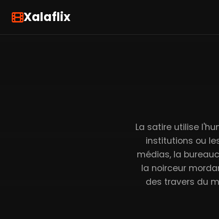
Xalaflix
La satire utilise l'h
institutions ou l
médias, la bureaucr
la noirceur mordan
des travers du mo