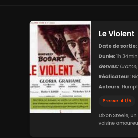
Le Violent
Date de sortie:
Durée:
1h 34min
Genres:
Drame, 
Réalisateur:
Ni
Acteurs:
Humphr
Presse: 4.1/5
Dixon Steele, un
voisine amoureus