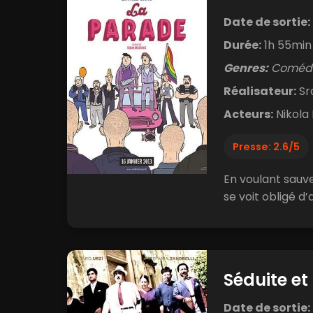
Date de sortie:
Durée:
1h 55min
Genres:
Comédi
Réalisateur:
Sr
Acteurs:
Nikola 
Presse: 2.6/5
En voulant sauve
se voit obligé d’
Séduite e
Date de sortie: