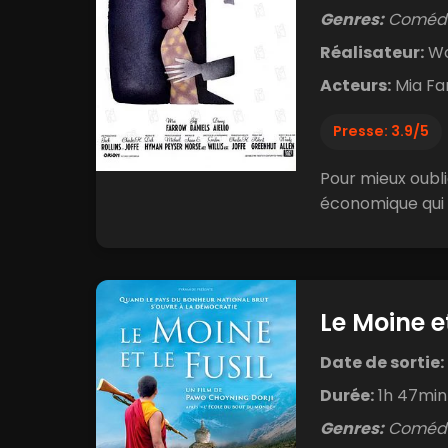
Genres:
Coméd
Réalisateur:
Wo
Acteurs:
Mia Far
Presse: 3.9/5
Pour mieux oubli
économique qui s’
Le Moine et
Date de sortie:
Durée:
1h 47min
Genres:
Comédi