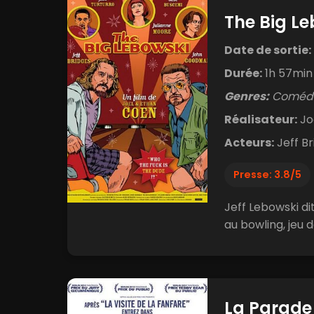
The Big L
Date de sortie:
Durée:
1h 57min
Genres:
Comédie
Réalisateur:
Jo
Acteurs:
Jeff B
Presse: 3.8/5
Jeff Lebowski di
au bowling, jeu d
La Parade