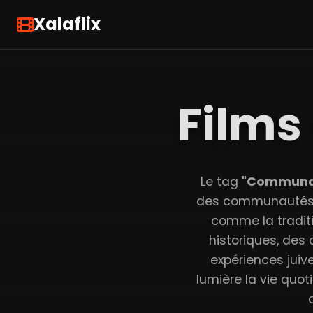
Xalaflix
Films
Le tag
"Communau
des communautés j
comme la traditio
historiques, des
expériences juiv
lumière la vie quot