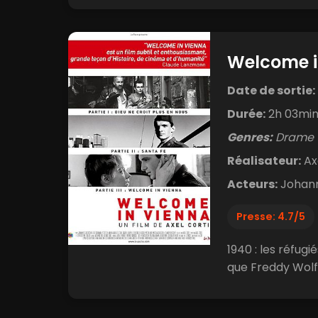
Welcome in
Date de sortie:
Durée:
2h 03mi
Genres:
Drame
Réalisateur:
Axe
Acteurs:
Johanne
Presse: 4.7/5
1940 : les réfug
que Freddy Wolff