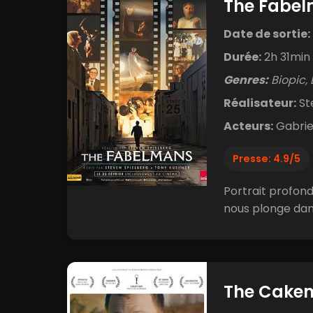
The Fabe
Date de sortie:
Durée:
2h 31min
Genres:
Biopic,
Réalisateur:
St
Acteurs:
Gabriel
Presse: 4.9/5
Portrait profon
nous plonge dans 
The Cake