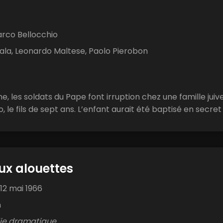
rco Bellocchio
ala, Leonardo Maltese, Paolo Pierobon
e, les soldats du Pape font irruption chez une famille juive
le fils de sept ans. L’enfant aurait été baptisé en secret p
aux alouettes
12 mai 1966
n
e dramatique