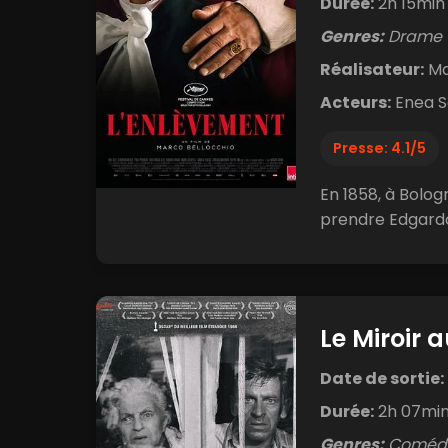
Durée:
2h 15min
Genres:
Drame
Réalisateur:
Ma
Acteurs:
Enea S
Presse: 4.1/5
En 1858, à Bologn
prendre Edgardo, 
Le Miroir 
Date de sortie:
Durée:
2h 07mi
Genres:
Comédi