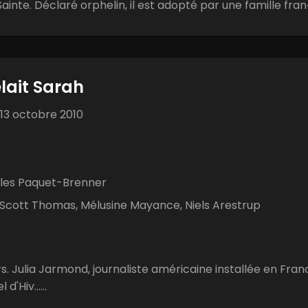
ainte. Déclaré orphelin, il est adopté par une famille fran
elait Sarah
13 octobre 2010
lles Paquet-Brenner
 Scott Thomas, Mélusine Mayance, Niels Arestrup
urs. Julia Jarmond, journaliste américaine installée en Fra
d'Hiv......