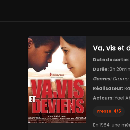
Va, vis et 
Date de sortie:
Durée:
2h 20mi
Genres:
Drame
Réalisateur:
Ra
Acteurs:
Yaël A
Presse: 4/5
En 1984, une mèr