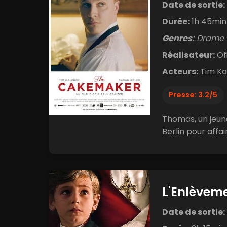
Date de sortie:
Durée:
1h 45min
Genres:
Drame
Réalisateur:
Ofi
Acteurs:
Tim Kal
Presse: 3.2/5
Thomas, un jeune
Berlin pour affa
L'Enlèvem
Date de sortie: